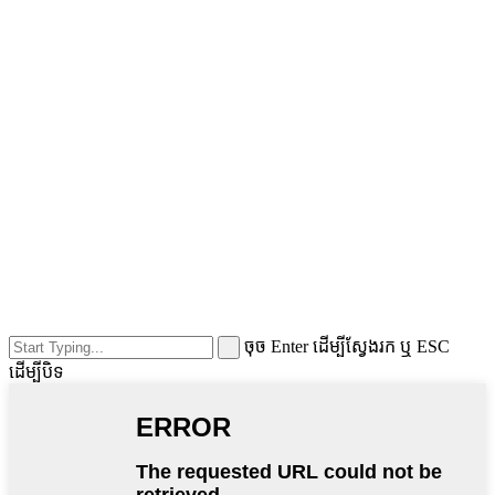
ចុច Enter ដើម្បីស្វែងរក ឬ ESC
ដើម្បីបិទ