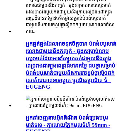
អ្នកផ្គត់ផ្គង់ដែលអាចទុកចិត្តបាន បំពង់បបូរមាត់
រលោងជាមួយនឹងកញ្ចក់ - ធុងសម្រាប់លាប
បបូរមាត់ដែលមានតែមួយគត់ជាមួយនឹងត្បូង
ពេជ្ររាងជាត្បូងពេជ្រដ៏មានតម្លៃ ដបថ្លាសម្រាប់
បំពង់បបូរមាត់ជាមួយនឹងការវេចខ្ចប់ផ្លាស្ទិចជក់
សោភ័ណភាពទទេស្អាត ប្រណិតប្រណិត ធំ -
EUGENG
អ្នកនាំចេញតាមអ៊ីនធឺណិត បំពង់ប្រេងបបូរ
មាត់ទទេ - ក្ដារលាយភ្នែកមូលទំហំ 59mm -