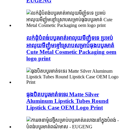
EUGENG
លក់ដុំបំពង់បបូរមាត់អាលុយមីញ៉ូទទេ ប្រអប់
អាលុយមីញ៉ូមខ្មៅស្រោបសម្រាប់ធុងបបូរមាត់
Cute Metal Cosmetic Packaging oem
logo print
ធុងបិតបបូរមាត់ទទេរ Matte Silver
Aluminum Lipstick Tubes Round
Lipstick Case OEM Logo Print