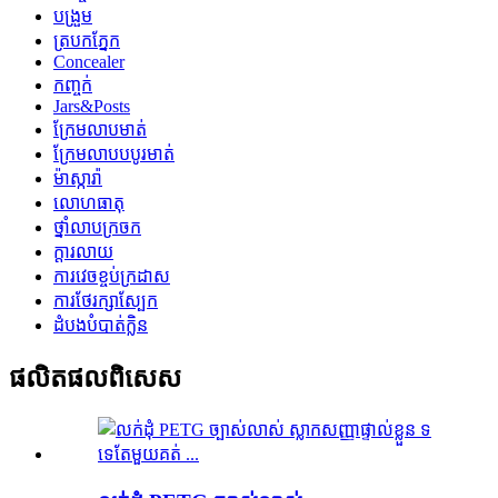
បង្រួម
ត្របកភ្នែក
Concealer
កញ្ចក់
Jars&Posts
ក្រែមលាបមាត់
ក្រែមលាបបបូរមាត់
ម៉ាស្ការ៉ា
លោហធាតុ
ថ្នាំលាបក្រចក
ក្ដារលាយ
ការវេចខ្ចប់ក្រដាស
ការថែរក្សាស្បែក
ដំបងបំបាត់ក្លិន
ផលិតផលពិសេស