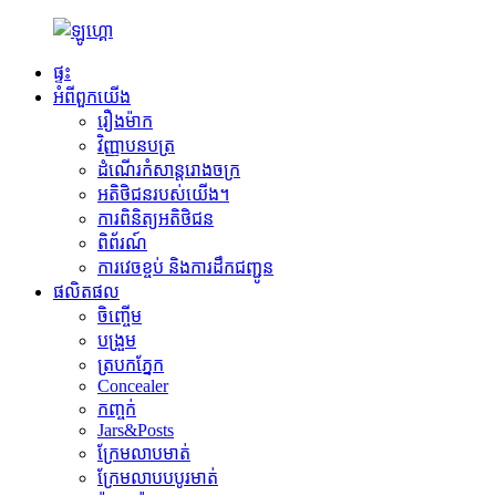
ផ្ទះ
អំពីពួកយើង
រឿងម៉ាក
វិញ្ញាបនបត្រ
ដំណើរកំសាន្តរោងចក្រ
អតិថិជនរបស់យើង។
ការពិនិត្យអតិថិជន
ពិព័រណ៍
ការវេចខ្ចប់ និងការដឹកជញ្ជូន
ផលិតផល
ចិញ្ចើម
បង្រួម
ត្របកភ្នែក
Concealer
កញ្ចក់
Jars&Posts
ក្រែមលាបមាត់
ក្រែមលាបបបូរមាត់