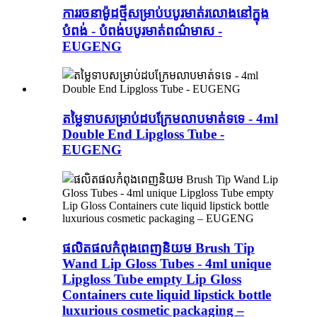
ការរចនាម៉ូដថ្មីសម្រាប់បបូរមាត់រលោងនៅក្នុង
បំពង់ - បំពង់បបូរមាត់ពណ៌មាស -
EUGENG
តម្លៃទាបសម្រាប់ដបក្រែមលាបមាត់ទទេ - 4ml
Double End Lipgloss Tube -
EUGENG
ផលិតផលកំពុងពេញនិយម Brush Tip
Wand Lip Gloss Tubes - 4ml unique
Lipgloss Tube empty Lip Gloss
Containers cute liquid lipstick bottle
luxurious cosmetic packaging –