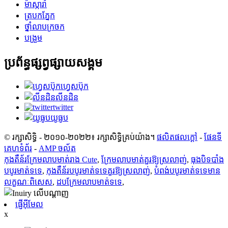
ម៉ាស្ការ៉ា
ត្របកភ្នែក
ថ្នាំលាបក្រចក
បង្រួម
ប្រព័ន្ធផ្សព្វផ្សាយសង្គម
ហ្វេសប៊ុក
លីនដិន
twitter
យូធូប
© រក្សាសិទ្ធិ - ២០១០-២០២២៖ រក្សាសិទ្ធិគ្រប់យ៉ាង។
ផលិតផលក្តៅ
-
ផែនទី
គេហទំព័រ
-
AMP ចល័ត
កុងតឺន័រក្រែមលាបមាត់រាង Cute
,
ក្រែមលាបមាត់គួរឱ្យស្រលាញ់
,
ធុងបិទបាំង
បបូរមាត់ទទេ
,
កុងតឺន័របបូរមាត់ទទេគួរឱ្យស្រលាញ់
,
បំពង់​បបូរ​មាត់​ទទេ​មាន​
លក្ខណៈ​ពិសេស
,
ដបក្រែមលាបមាត់ទទេ
,
ផ្ញើអ៊ីមែល
x