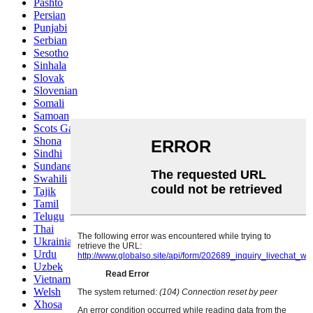
Pashto
Persian
Punjabi
Serbian
Sesotho
Sinhala
Slovak
Slovenian
Somali
Samoan
Scots Gaelic
Shona
Sindhi
Sundanese
Swahili
Tajik
Tamil
Telugu
Thai
Ukrainian
Urdu
Uzbek
Vietnamese
Welsh
Xhosa