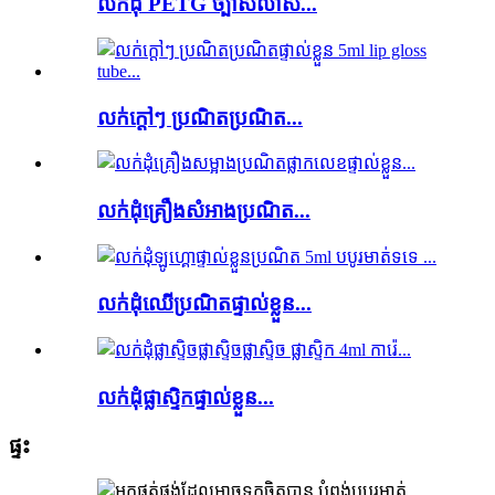
លក់ដុំ PETG ច្បាស់លាស់...
លក់ក្តៅៗ ប្រណិតប្រណិត...
លក់ដុំគ្រឿងសំអាងប្រណិត...
លក់ដុំឈើប្រណិតផ្ទាល់ខ្លួន...
លក់ដុំផ្លាស្ទិកផ្ទាល់ខ្លួន...
ផ្ទះ