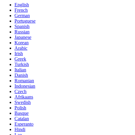
English
French
German
Portuguese
Spanish
Russian
Japanese
Korean
Arabic
Irish
Greek
Turkish
Italian
Danish
Romanian
Indonesian
Czech
Afrikaans
Swedish
Polish
Basque
Catalan
Esperanto
Hindi
Lao