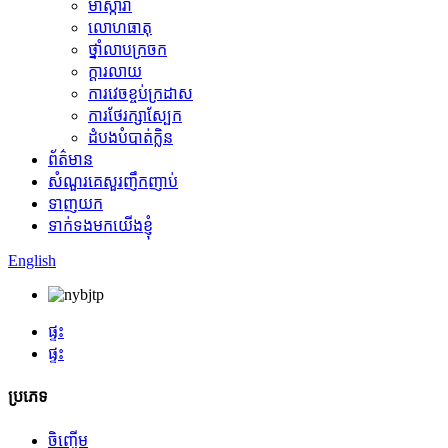
ម៉ាស្ការ៉ា
លោហធាតុ
ថ្នាំលាបក្រចក
ក្ដារលាយ
ការវេចខ្ចប់ក្រដាស
ការថែរក្សាស្បែក
ដំបងបំបាត់ក្លិន
ព័ត៌មាន
សំណួរគេសួរញឹកញាប់
ទាញយក
ទាក់ទងមកយើងខ្ញុំ
English
ផ្ទះ
ផ្ទះ
ប្រភេទ
ចិញ្ចើម