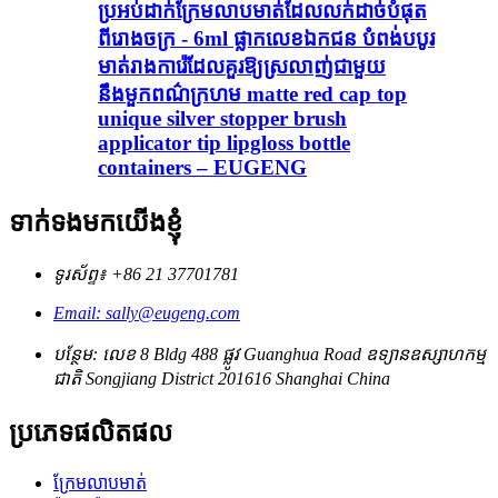
ប្រអប់ដាក់ក្រែមលាបមាត់ដែលលក់ដាច់បំផុត
ពីរោងចក្រ - 6ml ផ្លាកលេខឯកជន បំពង់បបូរ
មាត់រាងការ៉េដែលគួរឱ្យស្រលាញ់ជាមួយ
នឹងមួកពណ៌ក្រហម matte red cap top
unique silver stopper brush
applicator tip lipgloss bottle
containers – EUGENG
ទាក់ទងមកយើងខ្ញុំ
ទូរស័ព្ទ៖ +86 21 37701781
Email: sally@eugeng.com
បន្ថែម: លេខ 8 Bldg 488 ផ្លូវ Guanghua Road ឧទ្យានឧស្សាហកម្ម
ជាតិ Songjiang District 201616 Shanghai China
ប្រភេទផលិតផល
ក្រែមលាបមាត់