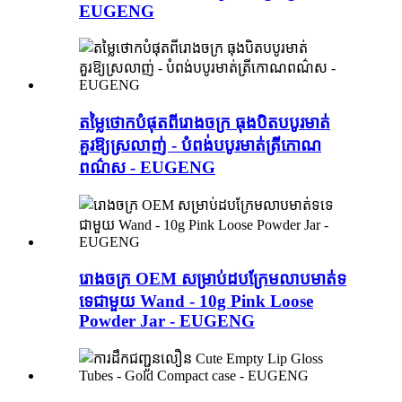
EUGENG
តម្លៃថោកបំផុតពីរោងចក្រ ធុងបិតបបូរមាត់
គួរឱ្យស្រលាញ់ - បំពង់បបូរមាត់ត្រីកោណ
ពណ៌ស - EUGENG
រោងចក្រ OEM សម្រាប់ដបក្រែមលាបមាត់ទ
ទេជាមួយ Wand - 10g Pink Loose
Powder Jar - EUGENG