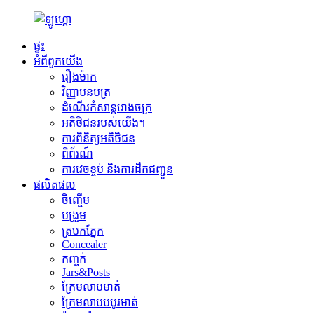
ផ្ទះ
អំពីពួកយើង
រឿងម៉ាក
វិញ្ញាបនបត្រ
ដំណើរកំសាន្តរោងចក្រ
អតិថិជនរបស់យើង។
ការពិនិត្យអតិថិជន
ពិព័រណ៍
ការវេចខ្ចប់ និងការដឹកជញ្ជូន
ផលិតផល
ចិញ្ចើម
បង្រួម
ត្របកភ្នែក
Concealer
កញ្ចក់
Jars&Posts
ក្រែមលាបមាត់
ក្រែមលាបបបូរមាត់