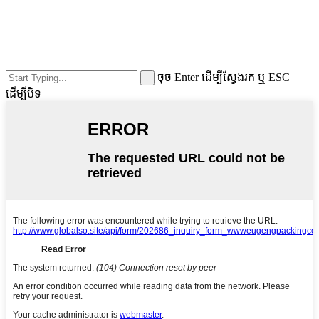
ចុច Enter ដើម្បីស្វែងរក ឬ ESC
ដើម្បីបិទ