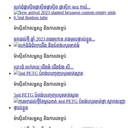
លក់ដុំផ្លាស្ទិចផ្លាស្ទិចផ្លាស្ទិច ផ្លាស្ទិក 4ml ការ៉េ...
ម៉ាស៊ីនកែសម្ផស្ស និងការវេចខ្ចប់
មកដល់ថ្មី ឆ្នាំ 2023 រាងឆកោន រាងមូលផ្ទាល់ខ្លួន...
ម៉ាស៊ីនកែសម្ផស្ស និងការវេចខ្ចប់
បោះដុំ លក់រាយ ជើងធំ ជើងវែង លី...
ម៉ាស៊ីនកែសម្ផស្ស និងការវេចខ្ចប់
5ml PETG បំពង់បញ្ចេញបបូរមាត់ស្អាត
ម៉ាស៊ីនកែសម្ផស្ស និងការវេចខ្ចប់