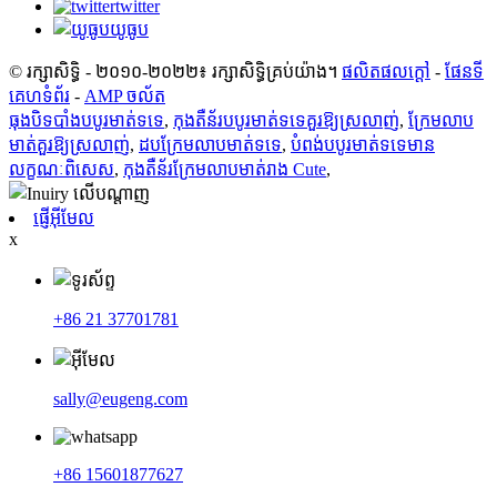
twitter
យូធូប
© រក្សាសិទ្ធិ - ២០១០-២០២២៖ រក្សាសិទ្ធិគ្រប់យ៉ាង។
ផលិតផលក្តៅ
-
ផែនទី
គេហទំព័រ
-
AMP ចល័ត
ធុងបិទបាំងបបូរមាត់ទទេ
,
កុងតឺន័របបូរមាត់ទទេគួរឱ្យស្រលាញ់
,
ក្រែមលាប
មាត់គួរឱ្យស្រលាញ់
,
ដបក្រែមលាបមាត់ទទេ
,
បំពង់​បបូរ​មាត់​ទទេ​មាន​
លក្ខណៈ​ពិសេស
,
កុងតឺន័រក្រែមលាបមាត់រាង Cute
,
ផ្ញើអ៊ីមែល
x
+86 21 37701781
sally@eugeng.com
+86 15601877627