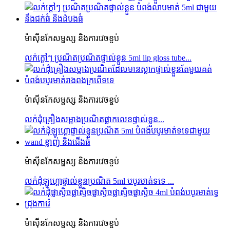
ម៉ាស៊ីនកែសម្ផស្ស និងការវេចខ្ចប់
លក់ក្តៅៗ ប្រណិតប្រណិតផ្ទាល់ខ្លួន 5ml lip gloss tube...
ម៉ាស៊ីនកែសម្ផស្ស និងការវេចខ្ចប់
លក់ដុំគ្រឿងសម្អាងប្រណិតផ្លាកលេខផ្ទាល់ខ្លួន...
ម៉ាស៊ីនកែសម្ផស្ស និងការវេចខ្ចប់
លក់ដុំឡូហ្គោផ្ទាល់ខ្លួនប្រណិត 5ml បបូរមាត់ទទេ ...
ម៉ាស៊ីនកែសម្ផស្ស និងការវេចខ្ចប់