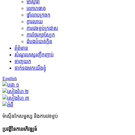
ម៉ាស្ការ៉ា
លោហធាតុ
ថ្នាំលាបក្រចក
ក្ដារលាយ
ការវេចខ្ចប់ក្រដាស
ការថែរក្សាស្បែក
ដំបងបំបាត់ក្លិន
ព័ត៌មាន
សំណួរគេសួរញឹកញាប់
ទាញយក
ទាក់ទងមកយើងខ្ញុំ
English
ម៉ាស៊ីនកែសម្ផស្ស និងការវេចខ្ចប់
ប្រវត្តិនៃការអភិវឌ្ឍន៍