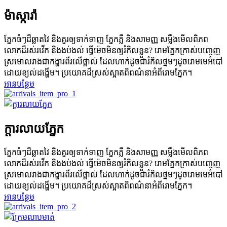
ម៉ាស្ការ៉ា
ភ្នែកធំៗដ៏ឆ្លាតវៃ និងគួរឲ្យទាក់ទាញ ភ្នែកភ្លឺ និងសាមញ្ញ សម្លឹងមើលពិភព
លោកដ៏រស់រវើក និងងប់ងល់ ធ្វើម៉េចមិនឲ្យរំកិលខ្លួន? រោមភ្នែក​ក្រាស់​បញ្ចេញ​
ស្រមោល​រាង​ជា​កង្ហារ​ពីរ​លើ​ថ្ពាល់ ដែល​ហាក់​ដូច​ជា​រំកិល​ថ្នមៗ​ដូច​រោម​មេអំបៅ​
ដោយ​ខ្យល់​ដង្ហើម។ ប្រយោគដ៏ស្រស់ស្អាតពិពណ៌នាអំពីរោមភ្នែក។
អានបន្ថែម
ក្ដារលាយភ្នែក
ភ្នែកធំៗដ៏ឆ្លាតវៃ និងគួរឲ្យទាក់ទាញ ភ្នែកភ្លឺ និងសាមញ្ញ សម្លឹងមើលពិភព
លោកដ៏រស់រវើក និងងប់ងល់ ធ្វើម៉េចមិនឲ្យរំកិលខ្លួន? រោមភ្នែក​ក្រាស់​បញ្ចេញ​
ស្រមោល​រាង​ជា​កង្ហារ​ពីរ​លើ​ថ្ពាល់ ដែល​ហាក់​ដូច​ជា​រំកិល​ថ្នមៗ​ដូច​រោម​មេអំបៅ​
ដោយ​ខ្យល់​ដង្ហើម។ ប្រយោគដ៏ស្រស់ស្អាតពិពណ៌នាអំពីរោមភ្នែក។
អានបន្ថែម