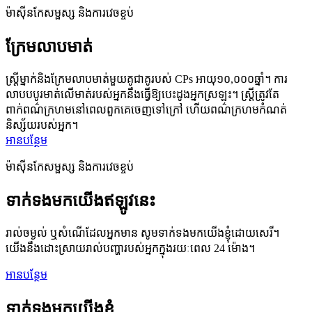
ម៉ាស៊ីនកែសម្ផស្ស និងការវេចខ្ចប់
ក្រែមលាបមាត់
ស្ត្រី​ម្នាក់​និង​ក្រែម​លាបមាត់​មួយ​គូ​ជា​គូ​របស់ CPs អាយុ​១០,០០០​ឆ្នាំ។ ការ​
លាប​បបូរមាត់​លើ​មាត់​របស់​អ្នក​នឹង​ធ្វើ​ឱ្យ​បេះដូង​អ្នក​ស្រឡះ។ ស្ត្រីត្រូវតែ
ពាក់ពណ៌ក្រហមនៅពេលពួកគេចេញទៅក្រៅ ហើយពណ៌ក្រហមកំណត់
និស្ស័យរបស់អ្នក។
អានបន្ថែម
ម៉ាស៊ីនកែសម្ផស្ស និងការវេចខ្ចប់
ទាក់ទងមកយើងឥឡូវនេះ
រាល់ចម្ងល់ ឬសំណើដែលអ្នកមាន សូមទាក់ទងមកយើងខ្ញុំដោយសេរី។
យើងនឹងដោះស្រាយរាល់បញ្ហារបស់អ្នកក្នុងរយៈពេល 24 ម៉ោង។
អានបន្ថែម
ទាក់ទងមកយើងខ្ញុំ