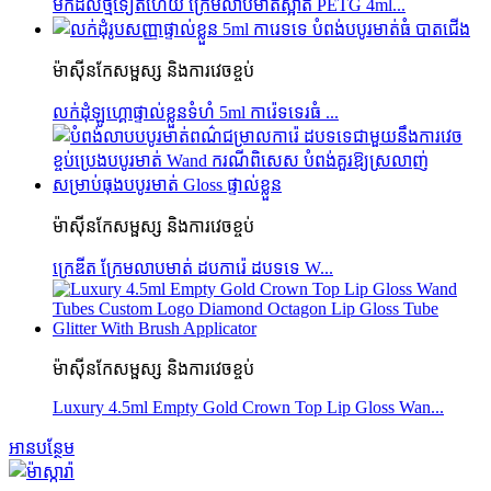
មកដល់ថ្មីទៀតហើយ ក្រែមលាបមាត់ស្អាត PETG 4ml...
ម៉ាស៊ីនកែសម្ផស្ស និងការវេចខ្ចប់
លក់ដុំឡូហ្គោផ្ទាល់ខ្លួនទំហំ 5ml ការ៉េទទេរធំ ...
ម៉ាស៊ីនកែសម្ផស្ស និងការវេចខ្ចប់
ក្រេឌីត ក្រែមលាបមាត់ ដបការ៉េ ដបទទេ W...
ម៉ាស៊ីនកែសម្ផស្ស និងការវេចខ្ចប់
Luxury 4.5ml Empty Gold Crown Top Lip Gloss Wan...
អានបន្ថែម