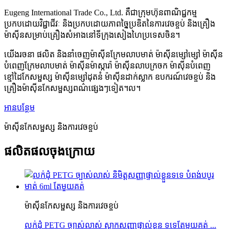
Eugeng International Trade Co., Ltd. គឺជាក្រុមហ៊ុនពាណិជ្ជកម្ម
ប្រកបដោយវិជ្ជាជីវៈ និងប្រកបដោយភាពច្នៃប្រឌិតនៃការវេចខ្ចប់ និងគ្រឿង
ម៉ាស៊ីនសម្រាប់គ្រឿងសំអាងនៅទីក្រុងសៀងហៃប្រទេសចិន។
យើងរចនា ផលិត និងនាំចេញម៉ាស៊ីនក្រែមលាបមាត់ ម៉ាស៊ីនម្សៅម្សៅ ម៉ាស៊ីន
បំពេញក្រែមលាបមាត់ ម៉ាស៊ីនម៉ាស្ការ៉ា ម៉ាស៊ីនលាបក្រចក ម៉ាស៊ីនបំពេញ
ខ្មៅដៃកែសម្ផស្ស ម៉ាស៊ីនម្សៅដុតនំ ម៉ាស៊ីនដាក់ស្លាក ឧបករណ៍វេចខ្ចប់ និង
គ្រឿងម៉ាស៊ីនកែសម្ផស្សពណ៌ផ្សេងៗទៀត។ល។
អានបន្ថែម
ម៉ាស៊ីនកែសម្ផស្ស និងការវេចខ្ចប់
ផលិតផលចុងក្រោយ
ម៉ាស៊ីនកែសម្ផស្ស និងការវេចខ្ចប់
លក់ដុំ PETG ច្បាស់លាស់ ស្លាកសញ្ញាផ្ទាល់ខ្លួន ទទេតែមួយគត់ ...