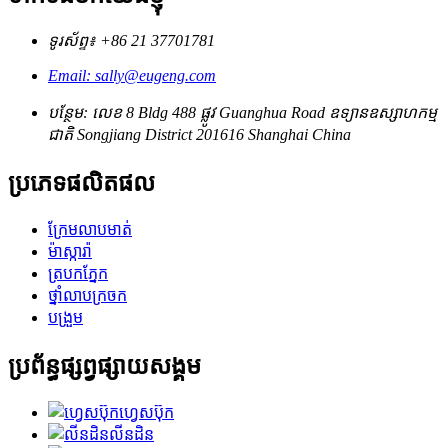
ទូរស័ព្ទ៖ +86 21 37701781
Email: sally@eugeng.com
បន្ថែម: លេខ 8 Bldg 488 ផ្លូវ Guanghua Road ឧទ្យានឧស្សាហកម្ម
ជាតិ Songjiang District 201616 Shanghai China
ប្រភេទផលិតផល
ក្រែមលាបមាត់
ម៉ាស្ការ៉ា
ត្របកភ្នែក
ថ្នាំលាបក្រចក
បង្រួម
ប្រព័ន្ធផ្សព្វផ្សាយសង្គម
ហ្វេសប៊ុក
លីនដិន