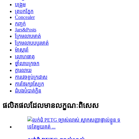
បង្រួម
ត្របកភ្នែក
Concealer
កញ្ចក់
Jars&Posts
ក្រែមលាបមាត់
ក្រែមលាបបបូរមាត់
ម៉ាស្ការ៉ា
លោហធាតុ
ថ្នាំលាបក្រចក
ក្ដារលាយ
ការវេចខ្ចប់ក្រដាស
ការថែរក្សាស្បែក
ដំបងបំបាត់ក្លិន
ផលិតផលដែលមានលក្ខណៈពិសេស