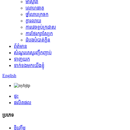
ម៉ាស្ការ៉ា
លោហធាតុ
ថ្នាំលាបក្រចក
ក្ដារលាយ
ការវេចខ្ចប់ក្រដាស
ការថែរក្សាស្បែក
ដំបងបំបាត់ក្លិន
ព័ត៌មាន
សំណួរគេសួរញឹកញាប់
ទាញយក
ទាក់ទងមកយើងខ្ញុំ
English
ផ្ទះ
ផលិតផល
ប្រភេទ
ចិញ្ចើម