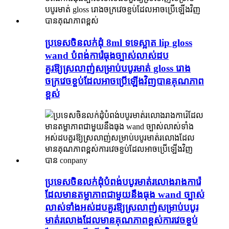
ប្រទេសចិនលក់ដុំ 8ml ទទេស្អាត lip gloss
wand បំពង់ការ៉េធុងច្បាស់លាស់ដប
គួរឱ្យស្រលាញ់សម្រាប់បបូរមាត់ gloss រោង
ចក្រវេចខ្ចប់ដែលអាចប្រើឡើងវិញបានគុណភាព
ខ្ពស់
ប្រទេសចិនលក់ដុំបំពង់បបូរមាត់រលោងរាងការ៉េ
ដែលមានតម្លាភាពជាមួយនឹងធុង wand ច្បាស់
លាស់ទាំងអស់ដបគួរឱ្យស្រលាញ់សម្រាប់បបូរ
មាត់រលោងដែលមានគុណភាពខ្ពស់ការវេចខ្ចប់