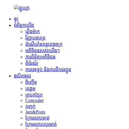
ផ្ទះ
អំពីពួកយើង
រឿងម៉ាក
វិញ្ញាបនបត្រ
ដំណើរកំសាន្តរោងចក្រ
អតិថិជនរបស់យើង។
ការពិនិត្យអតិថិជន
ពិព័រណ៍
ការវេចខ្ចប់ និងការដឹកជញ្ជូន
ផលិតផល
ចិញ្ចើម
បង្រួម
ត្របកភ្នែក
Concealer
កញ្ចក់
Jars&Posts
ក្រែមលាបមាត់
ក្រែមលាបបបូរមាត់