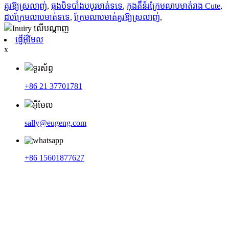
គួរឱ្យស្រលាញ់
,
ធុងបិទបាំងបបូរមាត់ទទេ
,
កុងតឺន័រក្រែមលាបមាត់រាង Cute
,
ដបក្រែមលាបមាត់ទទេ
,
ក្រែមលាបមាត់គួរឱ្យស្រលាញ់
,
ផ្ញើអ៊ីមែល
x
+86 21 37701781
sally@eugeng.com
+86 15601877627