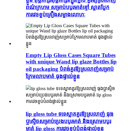
ពណ៌ក្រហម សម្រាប់បបូរមាត់ខ្មៅ ស្អាតប្លែក
ការវេចខ្ចប់គ្រឿងសម្អាងលោហៈ
Empty Lip Gloss Cases Square Tubes
with unique Wand lip glaze Bottles lip
oil packaging បំពង់គួរឱ្យស្រលាញ់សម្រាប់
ក្រែមលាបមាត់ ធុងផ្ទាល់ខ្លួន
lip gloss tube ទទេស្អាតគួរឱ្យស្រលាញ់ ធុង
ប្លាស្ទិចសម្រាប់ប្រេងបបូរមាត់ និងស្រោមបបូរ
មាត់ lip gloss ការវេចខ្ចប់បំពង់ផ្ទាល់ខ្លួន