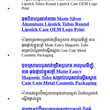
ធុងបិតបបូរមាត់ទទេរ Matte Silver
Aluminum Lipstick Tubes Round
Lipstick Case OEM Logo Print
ចុចស្រោមបបូរមាត់ច្រើនប្រភេទ អាលុយមីញ៉ូ
ទទេ ធុងផ្ទាល់ខ្លួនខ្មៅ Matte Fancy
Magnetic Tube សម្រាប់បបូរមាត់ស្តើងស្អាត
Cute Cute Metal Cosmetic Packaging
ការវេចខ្ចប់ប៊ិចប្រទាលមុខដោយខ្យល់ បំពង់