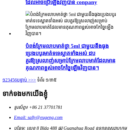
ដែលអាចប្រើឡើងវិញបាន conpany
បំពង់ក្រែមលាបមាត់ថ្លា 5ml ជាមួយនឹងធុង
ប្រេងបបូរមាត់ទទេស្អាតទាំងអស់ ដប
គួរឱ្យស្រលាញ់សម្រាប់ក្រែមលាបមាត់ដែលមាន
គុណភាពខ្ពស់អាចកែច្នៃឡើងវិញបាន។
១
2
3
4
5
6
បន្ទាប់ >
>>
ទំព័រ ១/៣៥
ទាក់ទងមកយើងខ្ញុំ
ទូរស័ព្ទ៖ +86 21 37701781
Email: sally@eugeng.com
បន្ថែម: លេខ 8 Bldg 488 ផ្លូវ Guanghua Road ឧទ្យានឧស្សាហកម្ម