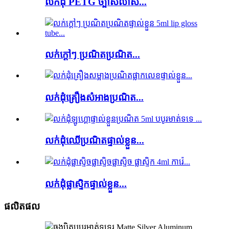
លក់ដុំ PETG ច្បាស់លាស់...
លក់ក្តៅៗ ប្រណិតប្រណិត...
លក់ដុំគ្រឿងសំអាងប្រណិត...
លក់ដុំឈើប្រណិតផ្ទាល់ខ្លួន...
លក់ដុំផ្លាស្ទិកផ្ទាល់ខ្លួន...
ផលិតផល