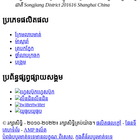
ជាតិ Songjiang District 201616 Shanghai China
ប្រភេទផលិតផល
ក្រែមលាបមាត់
ម៉ាស្ការ៉ា
ត្របកភ្នែក
ថ្នាំលាបក្រចក
បង្រួម
ប្រព័ន្ធផ្សព្វផ្សាយសង្គម
ហ្វេសប៊ុក
លីនដិន
twitter
យូធូប
© រក្សាសិទ្ធិ - ២០១០-២០២២៖ រក្សាសិទ្ធិគ្រប់យ៉ាង។
ផលិតផលក្តៅ
-
ផែនទី
គេហទំព័រ
-
AMP ចល័ត
បំពង់​បបូរ​មាត់​ទទេ​មាន​លក្ខណៈ​ពិសេស
,
កុងតឺន័របបូរមាត់ទទេ