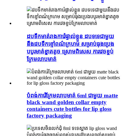
ដបទឹកមាត់រាងការ៉េផ្ទាល់ខ្លួន ដបទទេជាមួយ
នឹងដបទឹកខ្មៅពណ៌ក្រហម សម្រាប់ធុងប្រេង
បបូរមាត់ខ្នាតតូច ស្រោមពិសេស ការវេចខ្ចប់
ក្រែមលាបមាត់
បំពង់ការ៉េក្រែមលាបមាត់ 6ml ជាមួយ matte
black wand golden collar empty
containers cute bottles for lip gloss
factory packaging