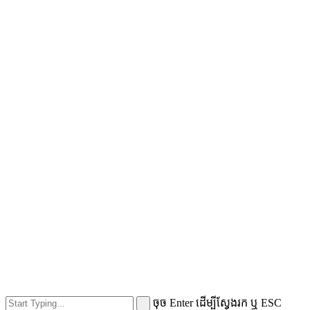
ចុច Enter ដើម្បីស្វែងរក ឬ ESC