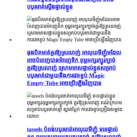
បបូរមាត់ស្តើងផ្ទាល់ខ្លួន
ធុងបិតមាត់គួរឱ្យស្រលាញ់ អាលុយមីញ៉ូមដែល
អាចបំពេញបានម៉ាញេទិក ពុម្ពអក្សរក្បូរក្បាច់
គួរឱ្យស្រលាញ់ ស្រោមមាសផ្ទាល់ខ្លួនសម្រាប់
បបូរមាត់ជាមួយនឹងការវេចខ្ចប់ Magic
Empty Tube អាចប្រើឡើងវិញបាន
tassels បំពង់បបូរមាត់អាលុយមីញ៉ូ ទទេផ្ទាល់
ខ្លួន ពុម្ពអក្សរពុម្ពអក្សរក្បូរក្បាច់ គួរឱ្យស្រលាញ់